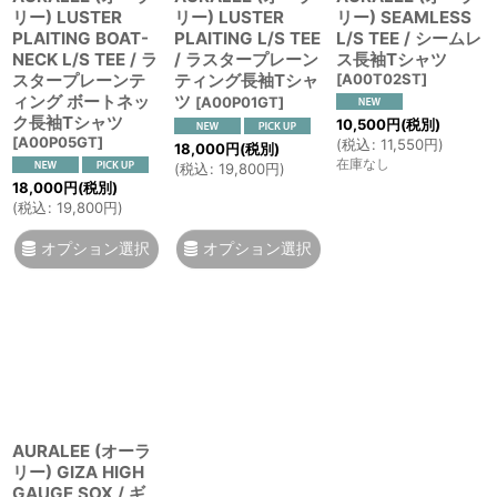
リー) LUSTER
リー) LUSTER
リー) SEAMLESS
PLAITING BOAT-
PLAITING L/S TEE
L/S TEE / シームレ
NECK L/S TEE / ラ
/ ラスタープレーン
ス長袖Tシャツ
スタープレーンテ
ティング長袖Tシャ
[
A00T02ST
]
ィング ボートネッ
ツ
[
A00P01GT
]
ク長袖Tシャツ
10,500
円
(税別)
[
A00P05GT
]
(
税込
:
11,550
円
)
18,000
円
(税別)
在庫なし
(
税込
:
19,800
円
)
18,000
円
(税別)
(
税込
:
19,800
円
)
オプション選択
オプション選択
AURALEE (オーラ
リー) GIZA HIGH
GAUGE SOX / ギ