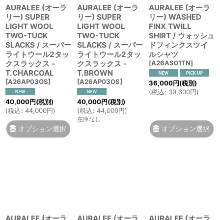
AURALEE (オーラ
AURALEE (オーラ
AURALEE (オーラ
リー) SUPER
リー) SUPER
リー) WASHED
LIGHT WOOL
LIGHT WOOL
FINX TWILL
TWO-TUCK
TWO-TUCK
SHIRT / ウォッシュ
SLACKS / スーパー
SLACKS / スーパー
ドフィンクスツイ
ライトウール2タッ
ライトウール2タッ
ルシャツ
クスラックス -
クスラックス -
[
A26AS01TN
]
T.CHARCOAL
T.BROWN
[
A26AP03OS
]
[
A26AP03OS
]
36,000
円
(税別)
(
税込
:
39,600
円
)
40,000
円
(税別)
40,000
円
(税別)
(
税込
:
44,000
円
)
(
税込
:
44,000
円
)
在庫なし
オプション選択
オプション選択
AURALEE (オーラ
AURALEE (オーラ
AURALEE (オーラ