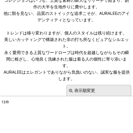
コレクションはいつも、上質な素材の膨大なリサーチで始まり、創
作の大半を生地作りに費やします。
他に類を見ない、品質のストイックな追求こそが、AURALEEのアイ
デンティティとなっています。
トレンドは移り変わりますが、個人のスタイルは残り続けます。
美しいカッティングで構築された非の打ち所なくピュアなシルエッ
ト。
永く愛用できる上質なワードローブは時代を超越しながらもその瞬
間に根ざし、心地良く洗練された服は着る人の個性に寄り添いま
す。
AURALEEはエレガントでありながら気負いのない、誠実な服を提供
します。
表示順変更
閉じる
13
件
表示数
:
在庫あり