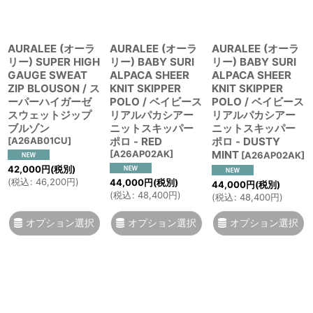
並び順
:
絞り込む
AURALEE (オーラ
AURALEE (オーラ
AURALEE (オーラ
リー) SUPER HIGH
リー) BABY SURI
リー) BABY SURI
GAUGE SWEAT
ALPACA SHEER
ALPACA SHEER
ZIP BLOUSON / ス
KNIT SKIPPER
KNIT SKIPPER
ーパーハイガーゼ
POLO / ベイビース
POLO / ベイビース
スウェットジップ
リアルパカシアー
リアルパカシアー
ブルゾン
ニットスキッパー
ニットスキッパー
[
A26AB01CU
]
ポロ - RED
ポロ - DUSTY
[
A26AP02AK
]
MINT
[
A26AP02AK
]
42,000
円
(税別)
(
税込
:
46,200
円
)
44,000
円
(税別)
44,000
円
(税別)
(
税込
:
48,400
円
)
(
税込
:
48,400
円
)
オプション選択
オプション選択
オプション選択