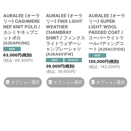
AURALEE (オーラ
AURALEE (オーラ
AURALEE (オーラ
リー) CASHMERE
リー) FINX LIGHT
リー) SUPER
NEP KNIT POLO /
WEATHER
LIGHT WOOL
カシミヤネップニ
CHAMBRAY
PADDED COAT /
ットポロ
SHIRT / フィンクス
スーパーライトウ
[
A26AP02NE
]
ライトウェザーシ
ールパディングコ
ャンブレーシャツ
ート
[
A26AC01OS
]
[
A26AS01FW
]
63,000
円
(税別)
(
税込
:
69,300
円
)
130,000
円
(税別)
36,000
円
(税別)
(
税込
:
143,000
円
)
(
税込
:
39,600
円
)
オプション選択
オプション選択
オプション選択