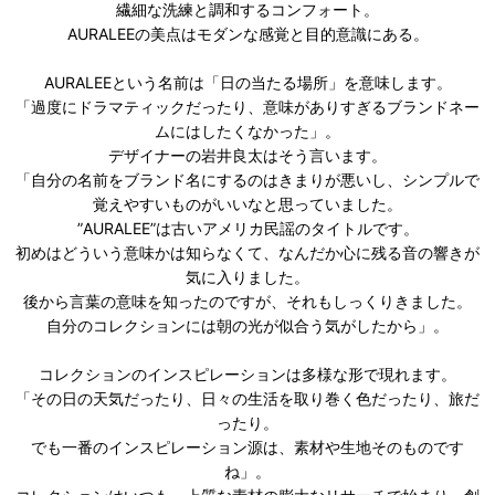
繊細な洗練と調和するコンフォート。
AURALEEの美点はモダンな感覚と目的意識にある。
AURALEEという名前は「日の当たる場所」を意味します。
「過度にドラマティックだったり、意味がありすぎるブランドネー
ムにはしたくなかった」。
デザイナーの岩井良太はそう言います。
「自分の名前をブランド名にするのはきまりが悪いし、シンプルで
覚えやすいものがいいなと思っていました。
”AURALEE”は古いアメリカ民謡のタイトルです。
初めはどういう意味かは知らなくて、なんだか心に残る音の響きが
気に入りました。
後から言葉の意味を知ったのですが、それもしっくりきました。
自分のコレクションには朝の光が似合う気がしたから」。
コレクションのインスピレーションは多様な形で現れます。
「その日の天気だったり、日々の生活を取り巻く色だったり、旅だ
ったり。
でも一番のインスピレーション源は、素材や生地そのものです
ね」。